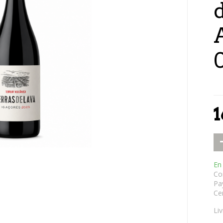
d
1
En
Co
Pa
Cer
Li