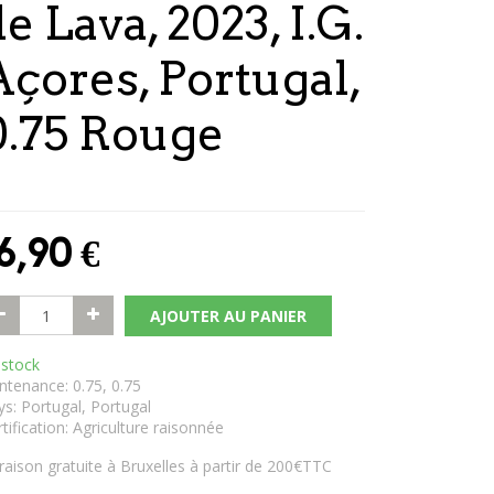
e Lava, 2023, I.G.
Açores, Portugal,
0.75 Rouge
6,90
€
AJOUTER AU PANIER
 stock
ntenance
:
0.75
,
0.75
ys
:
Portugal
,
Portugal
tification
:
Agriculture raisonnée
vraison gratuite à Bruxelles à partir de 200€TTC