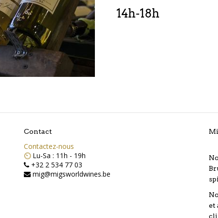
14h-18h
Contact
Mi
Contactez-nous
⏲️
Lu-Sa : 11h - 19h
No
+32 2 534 77 03
Br
mig@migsworldwines.be
sp
No
et
cl