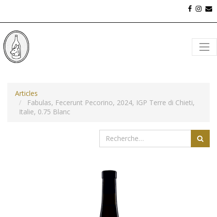
Articles
Fabulas, Fecerunt Pecorino, 2024, IGP Terre di Chieti,
Italie, 0.75 Blanc