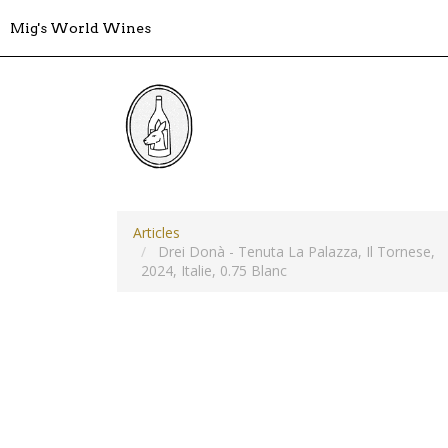
Mig's World Wines
Articles
Drei Donà - Tenuta La Palazza, Il Tornese,
2024, Italie, 0.75 Blanc