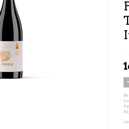
P
I
1
En
Co
Pa
Ré
Li