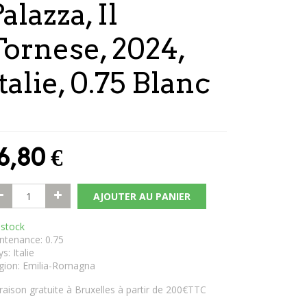
alazza, Il
Tornese, 2024,
talie, 0.75 Blanc
6,80
€
AJOUTER AU PANIER
 stock
ntenance
:
0.75
ys
:
Italie
gion
:
Emilia-Romagna
vraison gratuite à Bruxelles à partir de 200€TTC