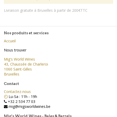
Livraison gratuite à Bruxelles à partir de 200€TTC
Nos produits et services
Accueil
Nous trouver
Mig's World Wines
43, Chaussée de Charleroi
1060 Saint-Gilles
Bruxelles
Contact
Contactez-nous
⏲️
Lu-Sa : 11h - 19h
+32 2 534 77 03
mig@migsworldwines.be
Mig’s World Wines - Bales & Barrels