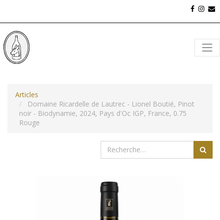
Articles
Domaine Ricardelle de Lautrec - Lionel Boutié, Pinot
noir - Biodynamie, 2024, Pays d'Oc IGP, France, 0.75
Rouge