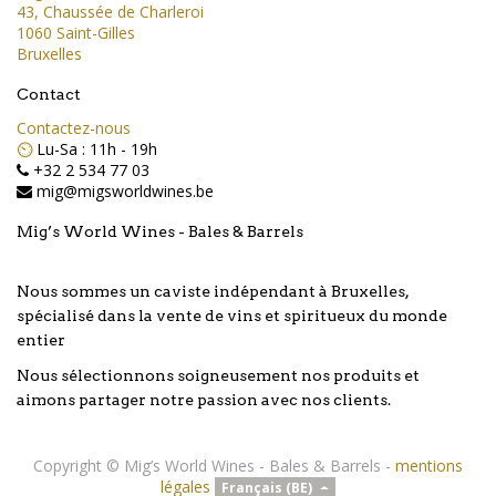
43, Chaussée de Charleroi
1060 Saint-Gilles
Bruxelles
Contact
Contactez-nous
⏲️
Lu-Sa : 11h - 19h
+32 2 534 77 03
mig@migsworldwines.be
Mig’s World Wines - Bales & Barrels
Nous sommes un caviste indépendant à Bruxelles,
spécialisé dans la vente de vins et spiritueux du monde
entier
Nous sélectionnons soigneusement nos produits et
aimons partager notre passion avec nos clients.
Copyright ©
Mig’s World Wines - Bales & Barrels
-
mentions
légales
Français (BE)