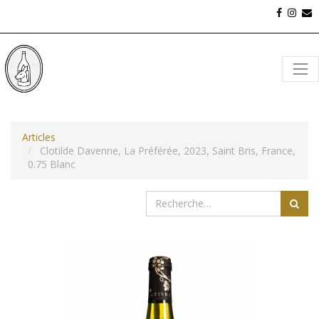
Articles
Clotilde Davenne, La Préférée, 2023, Saint Bris, France,
0.75 Blanc