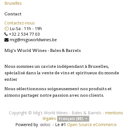
Bruxelles
Contact
Contactez-nous
⏲️
Lu-Sa : 11h - 19h
+32 2 534 77 03
mig@migsworldwines.be
Mig’s World Wines - Bales & Barrels
Nous sommes un caviste indépendant à Bruxelles,
spécialisé dans la vente de vins et spiritueux du monde
entier
Nous sélectionnons soigneusement nos produits et
aimons partager notre passion avec nos clients.
Copyright ©
Mig’s World Wines - Bales & Barrels
-
mentions
légales
Français (BE)
Powered by
- Le #1
Open Source eCommerce