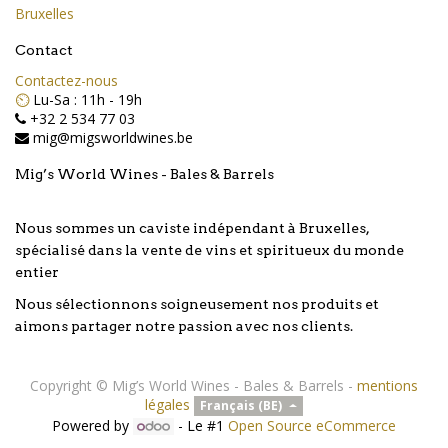
Bruxelles
Contact
Contactez-nous
⏲️
Lu-Sa : 11h - 19h
+32 2 534 77 03
mig@migsworldwines.be
Mig’s World Wines - Bales & Barrels
Nous sommes un caviste indépendant à Bruxelles,
spécialisé dans la vente de vins et spiritueux du monde
entier
Nous sélectionnons soigneusement nos produits et
aimons partager notre passion avec nos clients.
Copyright ©
Mig’s World Wines - Bales & Barrels
-
mentions
légales
Français (BE)
Powered by
- Le #1
Open Source eCommerce