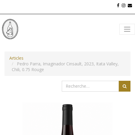
Articles
Pedro Parra, Imaginador Cinsault, 2023, Itata Valley,
Chili, 0.75 Rouge