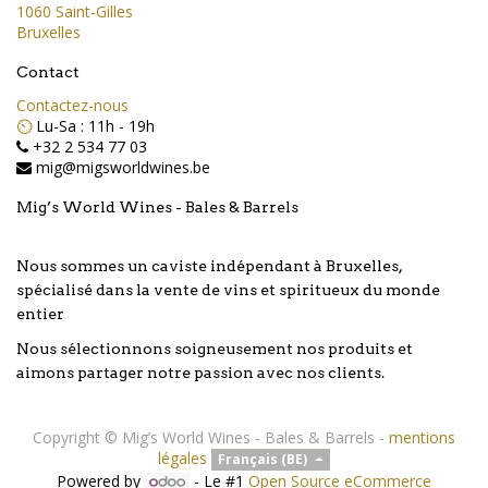
1060 Saint-Gilles
Bruxelles
Contact
Contactez-nous
⏲️
Lu-Sa : 11h - 19h
+32 2 534 77 03
mig@migsworldwines.be
Mig’s World Wines - Bales & Barrels
Nous sommes un caviste indépendant à Bruxelles,
spécialisé dans la vente de vins et spiritueux du monde
entier
Nous sélectionnons soigneusement nos produits et
aimons partager notre passion avec nos clients.
Copyright ©
Mig’s World Wines - Bales & Barrels
-
mentions
légales
Français (BE)
Powered by
- Le #1
Open Source eCommerce