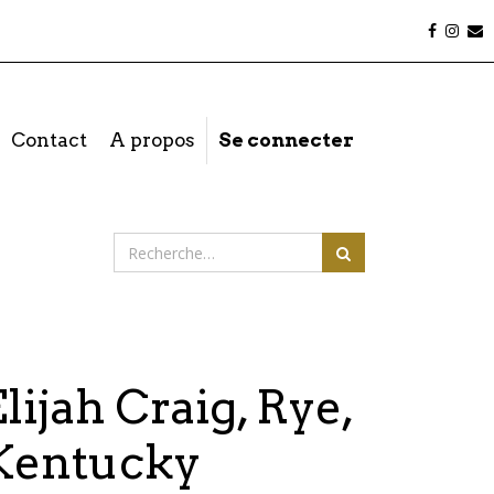
Contact
A propos
Se connecter
lijah Craig, Rye,
Kentucky