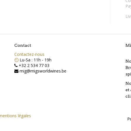
Co
Pa
Li
Contact
Mi
Contactez-nous
⏲️
Lu-Sa : 11h - 19h
No
+32 2 534 77 03
Br
mig@migsworldwines.be
sp
No
et
cl
mentions légales
P