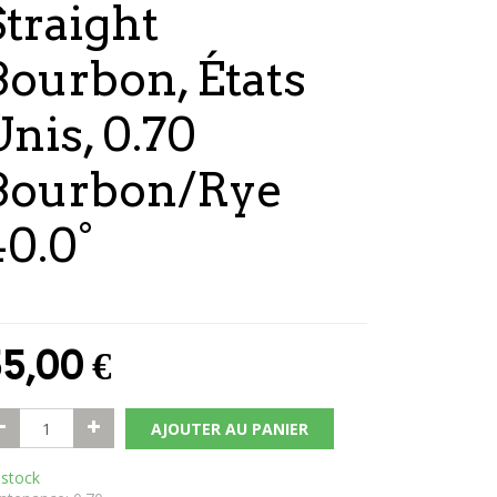
Straight
Bourbon, États
Unis, 0.70
Bourbon/Rye
40.0°
5,00
€
AJOUTER AU PANIER
 stock