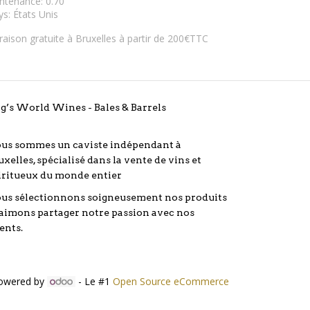
ntenance
:
0.70
ys
:
États Unis
vraison gratuite à Bruxelles à partir de 200€TTC
g’s World Wines - Bales & Barrels
us sommes un caviste indépendant à
uxelles, spécialisé dans la vente de vins et
iritueux du monde entier
us sélectionnons soigneusement nos produits
 aimons partager notre passion avec nos
ients.
owered by
- Le #1
Open Source eCommerce