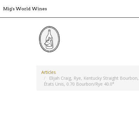
Mig's World Wines
Articles
Elijah Craig, Rye, Kentucky Straight Bourbon,
États Unis, 0.70 Bourbon/Rye 40.0°