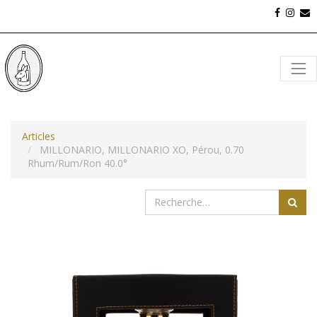
Articles
MILLONARIO, MILLONARIO XO, Pérou, 0.70
Rhum/Rum/Ron 40.0°