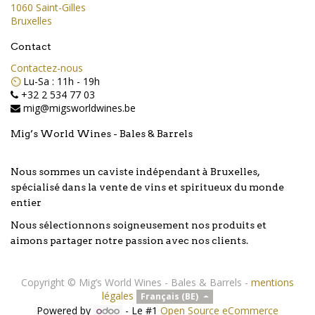
1060 Saint-Gilles
Bruxelles
Contact
Contactez-nous
⏲️
Lu-Sa : 11h - 19h
+32 2 534 77 03
mig@migsworldwines.be
Mig’s World Wines - Bales & Barrels
Nous sommes un caviste indépendant à Bruxelles,
spécialisé dans la vente de vins et spiritueux du monde
entier
Nous sélectionnons soigneusement nos produits et
aimons partager notre passion avec nos clients.
Copyright ©
Mig’s World Wines - Bales & Barrels
-
mentions
légales
Français (BE)
Powered by
- Le #1
Open Source eCommerce