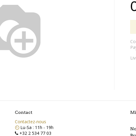
Co
Pa
Li
Contact
Mi
Contactez-nous
⏲️
Lu-Sa : 11h - 19h
No
+32 2 534 77 03
Br