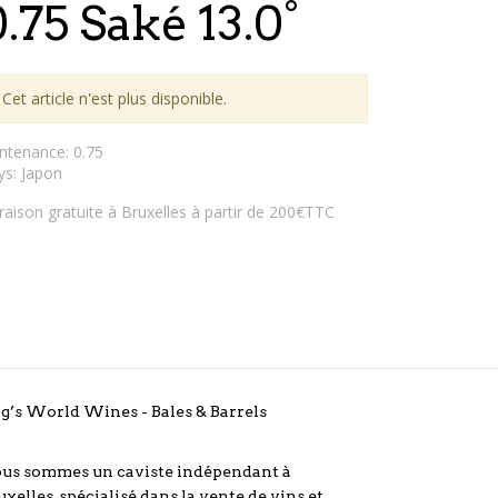
0.75 Saké 13.0°
Cet article n'est plus disponible.
ntenance
:
0.75
ys
:
Japon
vraison gratuite à Bruxelles à partir de 200€TTC
g’s World Wines - Bales & Barrels
us sommes un caviste indépendant à
uxelles, spécialisé dans la vente de vins et