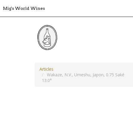
Mig's World Wines
Articles
Wakaze, N.V., Umeshu, Japon, 0.75 Saké
13.0°