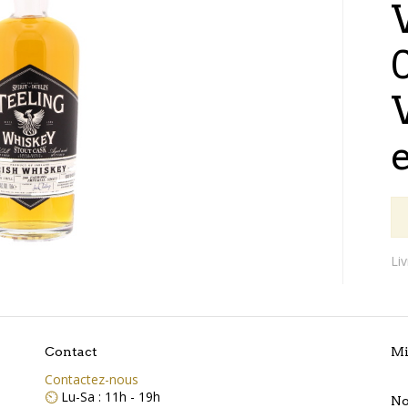
Li
Contact
Mi
Contactez-nous
⏲️
Lu-Sa : 11h - 19h
No