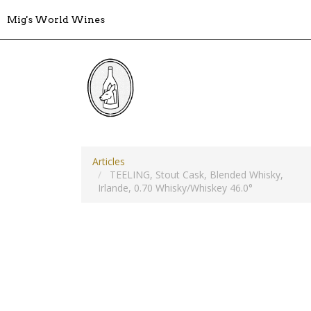
Mig's World Wines
Articles
TEELING, Stout Cask, Blended Whisky,
Irlande, 0.70 Whisky/Whiskey 46.0°