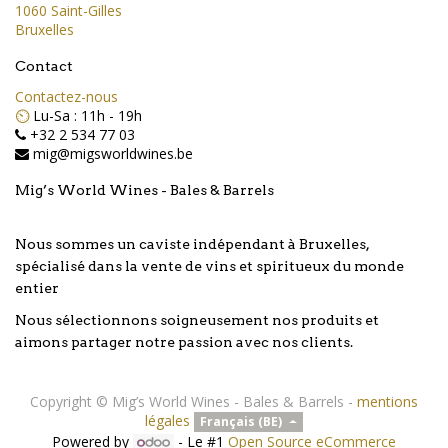
1060 Saint-Gilles
Bruxelles
Contact
Contactez-nous
⏲️
Lu-Sa : 11h - 19h
+32 2 534 77 03
mig@migsworldwines.be
Mig’s World Wines - Bales & Barrels
Nous sommes un caviste indépendant à Bruxelles,
spécialisé dans la vente de vins et spiritueux du monde
entier
Nous sélectionnons soigneusement nos produits et
aimons partager notre passion avec nos clients.
Copyright ©
Mig’s World Wines - Bales & Barrels
-
mentions
légales
Français (BE)
Powered by
- Le #1
Open Source eCommerce