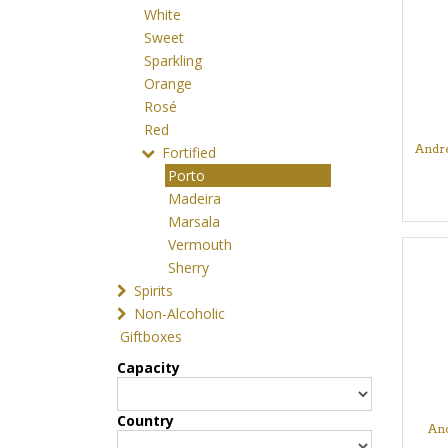
White
Sweet
Sparkling
Orange
Rosé
Red
Andre
Fortified
Porto
Madeira
Marsala
Vermouth
Sherry
Spirits
Non-Alcoholic
Giftboxes
Capacity
Country
And