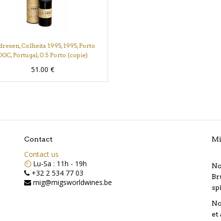
resen, Colheita 1995, 1995, Porto
DOC, Portugal, 0.5 Porto (copie)
51.00
€
Contact
Mi
Contact us
⏲️
Lu-Sa : 11h - 19h
No
+32 2 534 77 03
Br
mig@migsworldwines.be
sp
No
et