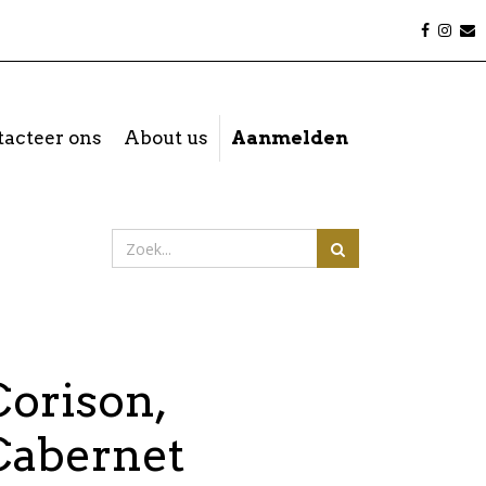
acteer ons
About us
Aanmelden
Corison,
Cabernet