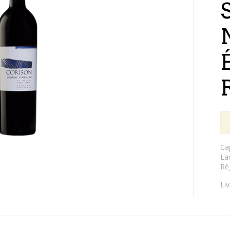
É
Ca
La
Ré
Li