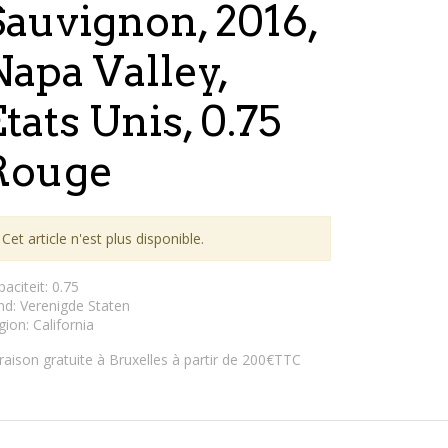
Sauvignon, 2016,
Napa Valley,
tats Unis, 0.75
Rouge
Cet article n'est plus disponible.
paciteit
:
0.75
nd
:
Verenigde Staten
gion
:
California
vraison gratuite à Bruxelles à partir de 200€TTC