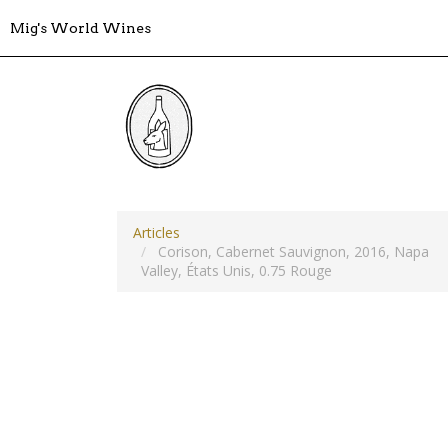
Mig's World Wines
Articles
Corison, Cabernet Sauvignon, 2016, Napa
Valley, États Unis, 0.75 Rouge