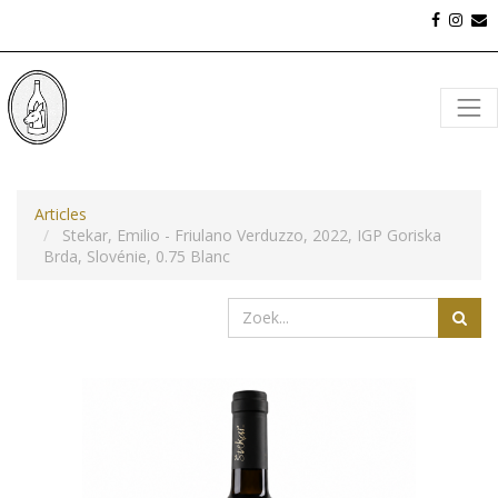
Articles
Stekar, Emilio - Friulano Verduzzo, 2022, IGP Goriska
Brda, Slovénie, 0.75 Blanc